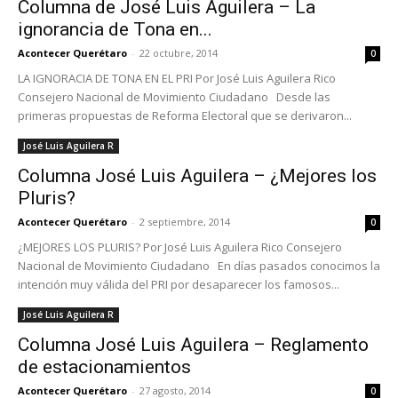
Columna de José Luis Aguilera – La
ignorancia de Tona en...
Acontecer Querétaro
-
22 octubre, 2014
0
LA IGNORACIA DE TONA EN EL PRI Por José Luis Aguilera Rico
Consejero Nacional de Movimiento Ciudadano Desde las
primeras propuestas de Reforma Electoral que se derivaron...
José Luis Aguilera R
Columna José Luis Aguilera – ¿Mejores los
Pluris?
Acontecer Querétaro
-
2 septiembre, 2014
0
¿MEJORES LOS PLURIS? Por José Luis Aguilera Rico Consejero
Nacional de Movimiento Ciudadano En días pasados conocimos la
intención muy válida del PRI por desaparecer los famosos...
José Luis Aguilera R
Columna José Luis Aguilera – Reglamento
de estacionamientos
Acontecer Querétaro
-
27 agosto, 2014
0