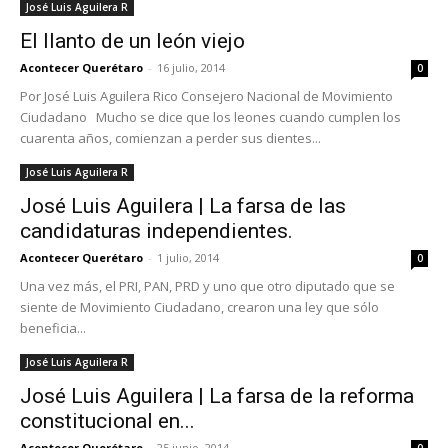
José Luis Aguilera R
El llanto de un león viejo
Acontecer Querétaro
-
16 julio, 2014
0
Por José Luis Aguilera Rico Consejero Nacional de Movimiento
Ciudadano Mucho se dice que los leones cuando cumplen los
cuarenta años, comienzan a perder sus dientes...
José Luis Aguilera R
José Luis Aguilera | La farsa de las
candidaturas independientes.
Acontecer Querétaro
-
1 julio, 2014
0
Una vez más, el PRI, PAN, PRD y uno que otro diputado que se
siente de Movimiento Ciudadano, crearon una ley que sólo
beneficia...
José Luis Aguilera R
José Luis Aguilera | La farsa de la reforma
constitucional en...
Acontecer Querétaro
-
25 junio, 2014