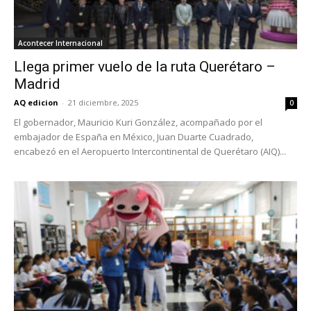
Acontecer Internacional
Llega primer vuelo de la ruta Querétaro –
Madrid
AQ edicion
-
21 diciembre, 2025
0
El gobernador, Mauricio Kuri González, acompañado por el
embajador de España en México, Juan Duarte Cuadrado,
encabezó en el Aeropuerto Intercontinental de Querétaro (AIQ)...