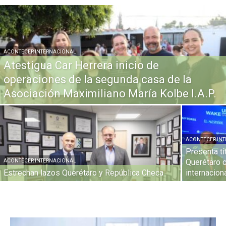
ACONTECER INTERNACIONAL
Atestigua Car Herrera inicio de
operaciones de la segunda casa de la
Asociación Maximiliano María Kolbe I.A.P.
ACONTECER IN
Presenta ti
Querétaro 
ACONTECER INTERNACIONAL
Estrechan lazos Querétaro y República Checa
internacion