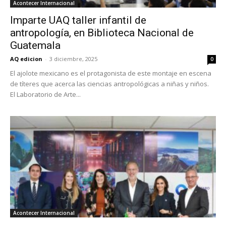
Acontecer Internacional
Imparte UAQ taller infantil de
antropología, en Biblioteca Nacional de
Guatemala
AQ edicion
-
3 diciembre, 2025
0
El ajolote mexicano es el protagonista de este montaje en escena
de títeres que acerca las ciencias antropológicas a niñas y niños.
El Laboratorio de Arte...
Acontecer Internacional