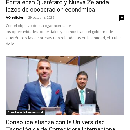
Fortalecen Querétaro y Nueva Zelanda
lazos de cooperación económica
AQ edicion
-
29 octubre, 2025
0
Con el objetivo de dialogar acerca de
las oportunidadescomerciales y económicas del gobierno de
Querétaro y las empresas neozelandesas en la entidad, el titular
de la...
Acontecer Internacional
Consolida alianza con la Universidad
Tecnológica de Corregidora Internacional