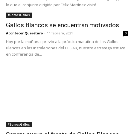
lo que el conjunto dirigido por Félix Martínez visitó...
#SomosGallos
Gallos Blancos se encuentran motivados
Acontecer Querétaro
-
11 febrero, 2021
0
Hoy por la mañana, previo a la práctica matutina de los Gallos
Blancos en las instalaciones del CEGAR, nuestro estratega estuvo
en conferencia de...
#SomosGallos
Sangre nueva al frente de Gallos Blancos
Acontecer Querétaro
-
27 octubre, 2020
0
Querétaro dio a conocer quien será el encargado de llevar la
riendas del primer equipo varonil. Será un viejo conocido de la
institución el...
#SomosGallos
Los Gallos cayeron ante Atlas
Acontecer Querétaro
-
23 agosto, 2020
0