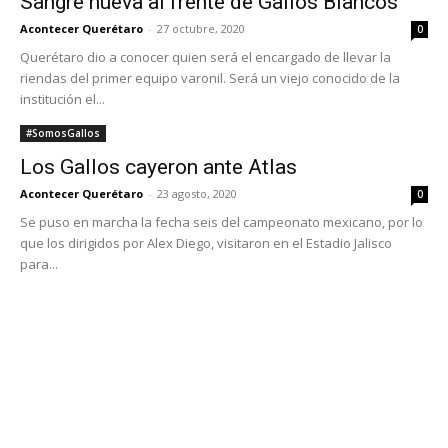
Se puso en marcha la fecha seis del campeonato mexicano, por lo
que los dirigidos por Alex Diego, visitaron en el Estadio Jalisco
para...
#SomosGallos
Los Gallos Blancos se impusieron 4 – 1 al
América
Acontecer Querétaro
-
17 agosto, 2020
0
Tras el silbatazo inicial, los Gallos salieron con personalidad y
determinación a buscar el arco defendido por Guillermo Ochoa.
Jugadas de peligro por parte de...
#SomosGallos
Empate en casa de Gallos Blancos
Acontecer Querétaro
-
2 agosto, 2020
0
Tras el silbatazo inicial, los albiazules salieron con determinación a
buscar el arco rival. El objetivo fue monopolizar el juego, por lo que
se...