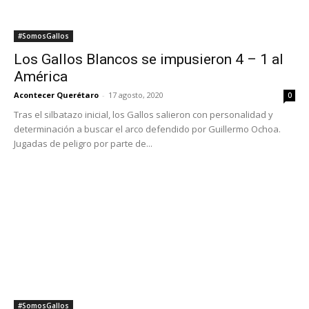
#SomosGallos
Gallos empató con Toluca en el Corregidora
Acontecer Querétaro
-
7 marzo, 2020
0
Se disputó el duelo correspondiente a la jornada 9 de la Liga MX,
mismo en el que los albiazules midieron fuerzas ante los Diablos,...
#SomosGallos
“Tenemos que salir con la mentalidad de
atacarlos”: Fabián Castillo
Acontecer Querétaro
-
28 enero, 2020
0
“El torneo pasado inicié muy bien y los resultados me respaldaron.
Es un torneo diferente y estoy muy contento, pero tengo que
mantener el...
1
2
3