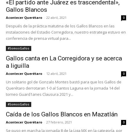
«El partido ante Juárez es trascendental»,
Gallos Blancos
Acontecer Querétaro
-
22 abril, 2021
0
Después de la práctica matutina de los Gallos Blancos en las
instalaciones del Estadio Corregidora, nuestro estratega estuvo en
conferencia de prensa virtual para...
#SomosGallos
Gallos canta en La Corregidora y se acerca
a liguilla
Acontecer Querétaro
-
12 abril, 2021
0
Un solitario gol de Gonzalo Montes bastó para que los Gallos de
Querétaro derrotaran 1-0 al Santos Laguna en la jornada 14 del
torneo Guard1anes Clausura 2021 y...
#SomosGallos
Caída de los Gallos Blancos en Mazatlán
Acontecer Querétaro
-
27 febrero, 2021
0
Se puso en marcha la jornada 8 de la Liga MX en la categoría, por