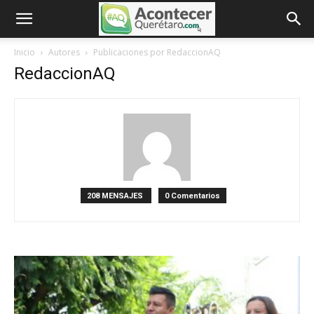
Inicio
Autores
Publicaciones por RedaccionAQ
RedaccionAQ
208 MENSAJES
0 Comentarios