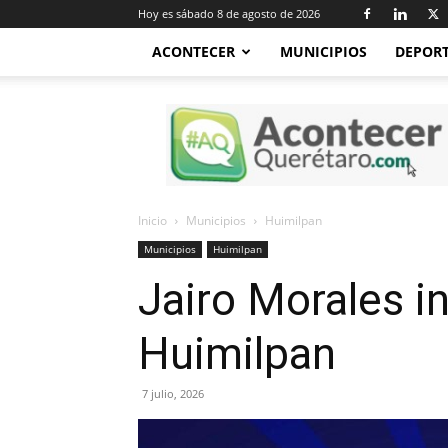
Hoy es sábado 8 de agosto de 2026
ACONTECER
MUNICIPIOS
DEPOR
Acontecer
Querétaro
Inicio
Municipios
Huimilpan
Municipios
Huimilpan
Jairo Morales in
Huimilpan
7 julio, 2026