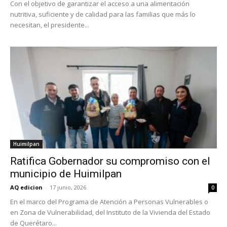
Con el objetivo de garantizar el acceso a una alimentación
nutritiva, suficiente y de calidad para las familias que más lo
necesitan, el presidente...
Huimilpan
Ratifica Gobernador su compromiso con el
municipio de Huimilpan
AQ edicion
-
17 junio, 2026
0
En el marco del Programa de Atención a Personas Vulnerables o
en Zona de Vulnerabilidad, del Instituto de la Vivienda del Estado
de Querétaro...