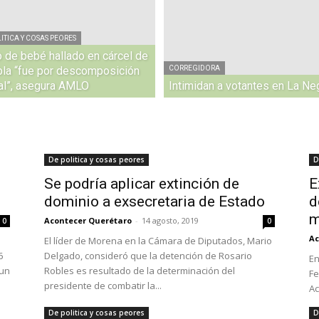
ITICA Y COSAS PEORES
 de bebé hallado en cárcel de
la “fue por descomposición
CORREGIDORA
al”, asegura AMLO
Intimidan a votantes en La Ne
De politica y cosas peores
D
Se podría aplicar extinción de
E
dominio a exsecretaria de Estado
d
m
Acontecer Querétaro
-
14 agosto, 2019
0
0
Ac
El líder de Morena en la Cámara de Diputados, Mario
6
Delgado, consideró que la detención de Rosario
En
 un
Robles es resultado de la determinación del
Fe
presidente de combatir la...
Ac
De politica y cosas peores
D