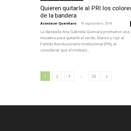
Quieren quitarle al PRI los colore
de la bandera
Acontecer Querétaro
-
19 septiembre, 2018
La diputada Ana Gabriela Guevara promueve una
iniciativa para quitarle el verde, blanco y rojo al
Partido Revolucionario Institucional (PRI), al
considerar que el instituto...
...
1
2
3
22