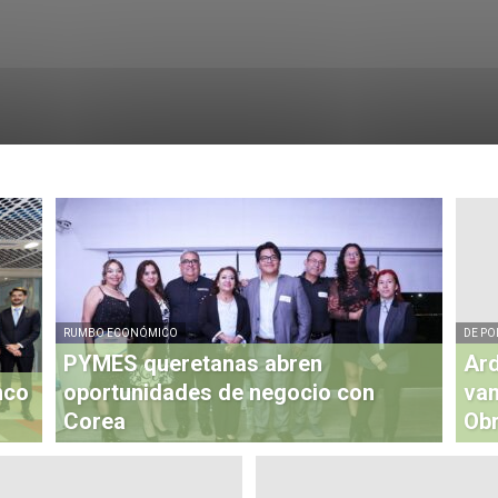
RUMBO ECONÓMICO
DE PO
PYMES queretanas abren
Ard
nco
oportunidades de negocio con
van
Corea
Ob