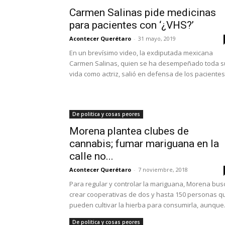
Carmen Salinas pide medicinas
para pacientes con ‘¿VHS?’
Acontecer Querétaro
-
31 mayo, 2019
En un brevísimo video, la exdiputada mexicana
Carmen Salinas, quien se ha desempeñado toda s
vida como actriz, salió en defensa de los pacientes.
De politica y cosas peores
Morena plantea clubes de
cannabis; fumar mariguana en la
calle no...
Acontecer Querétaro
-
7 noviembre, 2018
Para regular y controlar la mariguana, Morena bus
crear cooperativas de dos y hasta 150 personas q
pueden cultivar la hierba para consumirla, aunque.
De politica y cosas peores