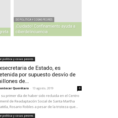
DE POLITICA Y COSAS PEORES
¡Cuidado! Confinamiento ayuda a
greta
ciberdelincuencia
e politica y cosas peores
xsecretaria de Estado, es
etenida por supuesto desvío de
illones de...
ontecer Querétaro
-
13 agosto, 2019
0
 su primer día de haber sido recluida en el Centro
menil de Readaptación Social de Santa Martha
atitla, Rosario Robles a pesar de la tristeza que...
e politica y cosas peores