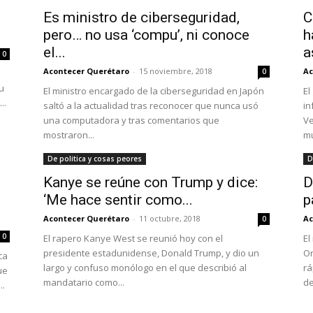
Es ministro de ciberseguridad,
C
pero… no usa ‘compu’, ni conoce
h
el...
a
0
Acontecer Querétaro
-
15 noviembre, 2018
Ac
0
u
El ministro encargado de la ciberseguridad en Japón
El
..
saltó a la actualidad tras reconocer que nunca usó
in
una computadora y tras comentarios que
Ve
mostraron...
mu
De politica y cosas peores
D
Kanye se reúne con Trump y dice:
D
‘Me hace sentir como...
p
Acontecer Querétaro
-
11 octubre, 2018
Ac
0
0
El rapero Kanye West se reunió hoy con el
El
presidente estadunidense, Donald Trump, y dio un
Or
ca
largo y confuso monólogo en el que describió al
rá
ue
mandatario como...
de
..