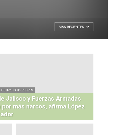
MÁS RECIENTES
LITICA Y COSAS PEORES
e Jalisco y Fuerzas Armadas
 por más narcos, afirma López
rador