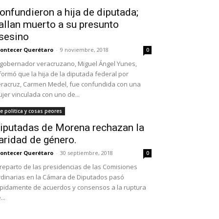
onfundieron a hija de diputada;
allan muerto a su presunto
sesino
ontecer Querétaro
-
9 noviembre, 2018
0
 gobernador veracruzano, Miguel Ángel Yunes,
formó que la hija de la diputada federal por
racruz, Carmen Medel, fue confundida con una
jer vinculada con uno de...
e politica y cosas peores
iputadas de Morena rechazan la
aridad de género.
ontecer Querétaro
-
30 septiembre, 2018
0
 reparto de las presidencias de las Comisiones
dinarias en la Cámara de Diputados pasó
pidamente de acuerdos y consensos a la ruptura
...