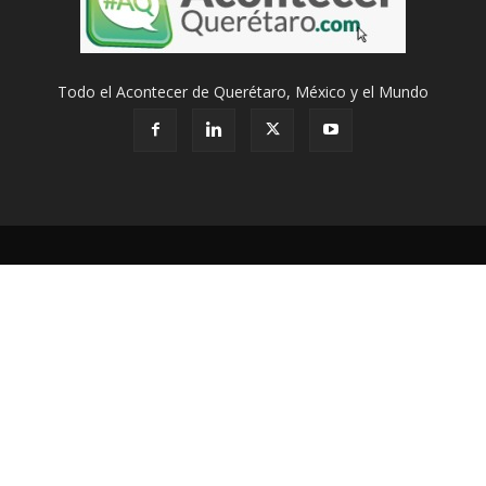
Todo el Acontecer de Querétaro, México y el Mundo