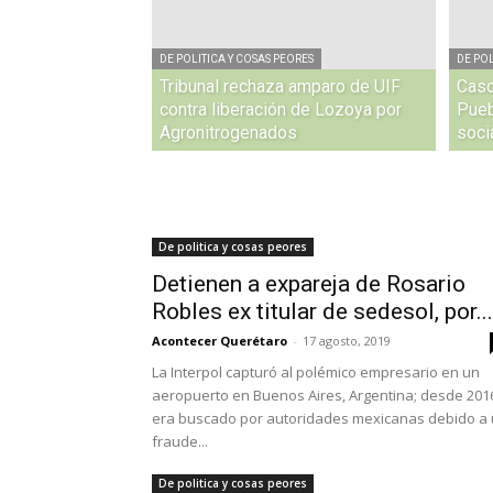
DE POLITICA Y COSAS PEORES
DE POL
Tribunal rechaza amparo de UIF
Caso
contra liberación de Lozoya por
Pueb
Agronitrogenados
soci
De politica y cosas peores
Detienen a expareja de Rosario
Robles ex titular de sedesol, por...
Acontecer Querétaro
-
17 agosto, 2019
La Interpol capturó al polémico empresario en un
aeropuerto en Buenos Aires, Argentina; desde 201
era buscado por autoridades mexicanas debido a
fraude...
De politica y cosas peores