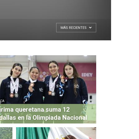
MÁS RECIENTES
ICA
rima queretana suma 12
allas en la Olimpiada Nacional