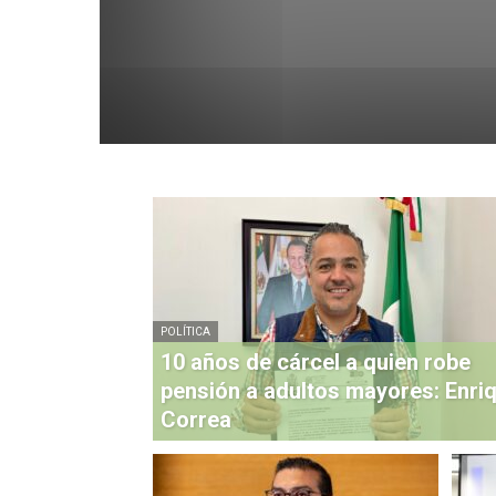
POLÍTICA
10 años de cárcel a quien robe
pensión a adultos mayores: Enri
Correa