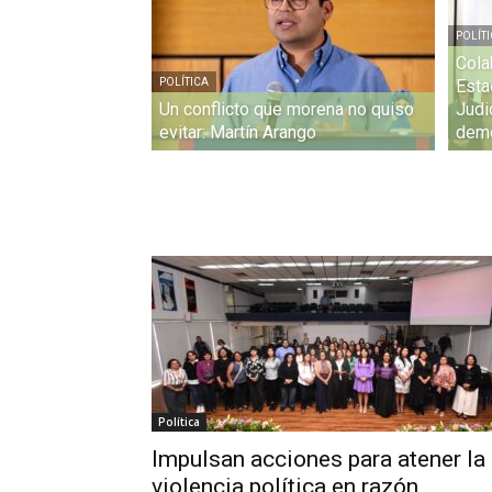
POLÍT
Cola
POLÍTICA
Esta
Un conflicto que morena no quiso
Judi
evitar: Martín Arango
demo
Política
Impulsan acciones para atener la
violencia política en razón