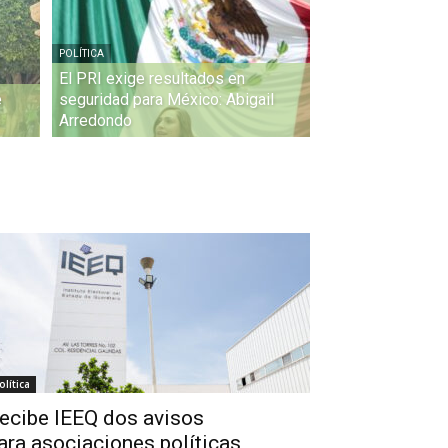
POLÍTICA
El PRI exige resultados en
e
seguridad para México: Abigail
Arredondo
olítica
ecibe IEEQ dos avisos
ara asociaciones políticas