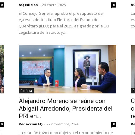
AQ edicion
-
24 enero, 2025
AQ
0
0
El Consejo General aprobó el presupuesto de
La
egresos del Instituto Electoral del Estado de
es
Querétaro (IEEQ) para el 2025, asignado por la LXI
co
Legislatura del Estado, y...
Política
P
Alejandro Moreno se reúne con
C
Abigail Arredondo, Presidenta del
c
PRI en...
r
RedaccionAQ
-
27 noviembre, 2024
R
0
0
s
La reunión tuvo como objetivo el reconocimiento de
La