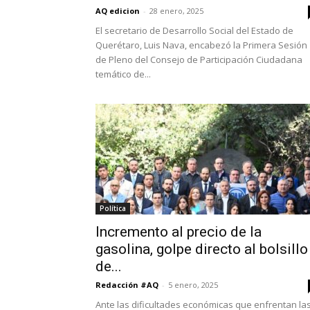
AQ edicion
-
28 enero, 2025
El secretario de Desarrollo Social del Estado de
Querétaro, Luis Nava, encabezó la Primera Sesión
de Pleno del Consejo de Participación Ciudadana
temático de...
Política
Incremento al precio de la
gasolina, golpe directo al bolsillo
de...
Redacción #AQ
-
5 enero, 2025
Ante las dificultades económicas que enfrentan la