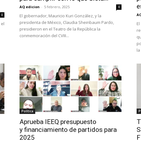
e
AQ edicion
-
5 febrero, 2025
0
AQ
0
El gobernador, Mauricio Kuri González, y la
presidenta de México, Claudia Sheinbaum Pardo,
 el
El
presidieron en el Teatro de la República la
re
conmemoración del CVIII...
qu
po
la
Política
P
Aprueba IEEQ presupuesto
T
y financiamiento de partidos para
S
2025
F