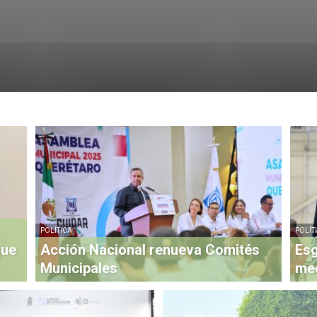
POLÍTICA
POLÍT
que
Acción Nacional renueva Comités
Esg
Municipales
med