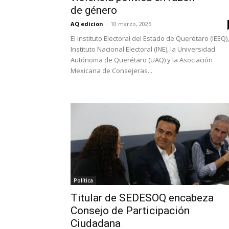
de género
AQ edicion
-
10 marzo, 2025
El Instituto Electoral del Estado de Querétaro (IEEQ),
Instituto Nacional Electoral (INE), la Universidad
Autónoma de Querétaro (UAQ) y la Asociación
Mexicana de Consejeras...
Política
Titular de SEDESOQ encabeza
Consejo de Participación
Ciudadana