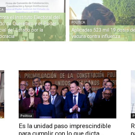
ICA
bora el Instituto Electoral del
do de Querétaro y el Poder
POLÍTICA
cial del Estado por la
Aplicadas 523 mil 19 dosis d
cracia
vacuna contra influenza
Política
P
Es la unidad paso imprescindible
R
para cumplir con lo que dicta...
p