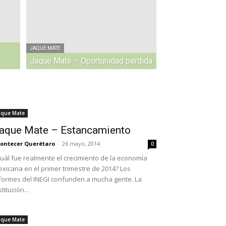
JAQUE MATE
Jaque Mate – Oportunidad perdida
aque Mate
aque Mate – Estancamiento
ontecer Querétaro
-
26 mayo, 2014
0
uál fue realmente el crecimiento de la economía
xicana en el primer trimestre de 2014? Los
formes del INEGI confunden a mucha gente. La
stitución...
aque Mate