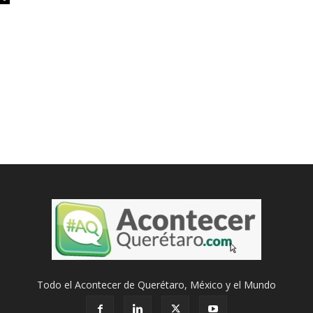
s
Todo el Acontecer de Querétaro, México y el Mundo