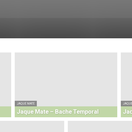
JAQUE MATE
JAQUE
Jaque Mate – Bache Temporal
Jaq