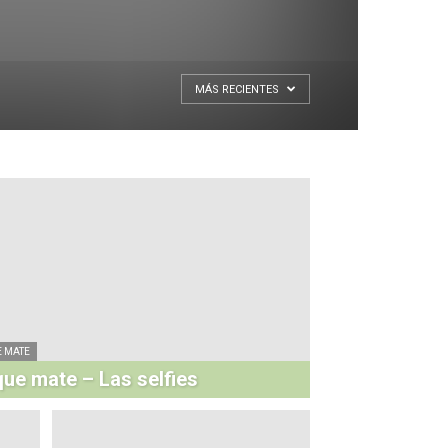
MÁS RECIENTES
 MATE
ue mate – Las selfies