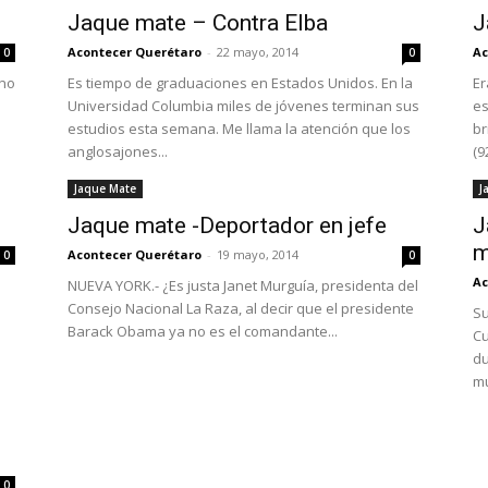
Jaque mate – Contra Elba
J
Acontecer Querétaro
-
22 mayo, 2014
Ac
0
0
 no
Es tiempo de graduaciones en Estados Unidos. En la
Er
Universidad Columbia miles de jóvenes terminan sus
es
estudios esta semana. Me llama la atención que los
br
anglosajones...
(9
Jaque Mate
J
Jaque mate -Deportador en jefe
J
m
Acontecer Querétaro
-
19 mayo, 2014
0
0
Ac
NUEVA YORK.- ¿Es justa Janet Murguía, presidenta del
Consejo Nacional La Raza, al decir que el presidente
Su
Barack Obama ya no es el comandante...
Cu
du
mu
0