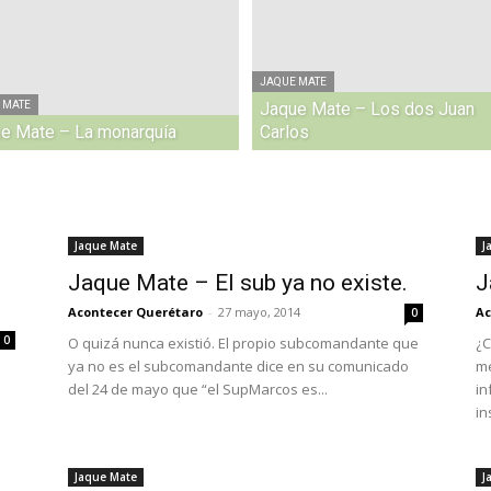
JAQUE MATE
 MATE
Jaque Mate – Los dos Juan
e Mate – La monarquía
Carlos
Jaque Mate
J
Jaque Mate – El sub ya no existe.
J
Acontecer Querétaro
-
27 mayo, 2014
Ac
0
0
O quizá nunca existió. El propio subcomandante que
¿C
ya no es el subcomandante dice en su comunicado
me
del 24 de mayo que “el SupMarcos es...
in
in
Jaque Mate
J