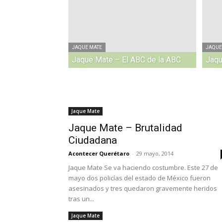
JAQUE MATE
JAQUE
Jaque Mate – El ABC de la ABC
Jaqu
Jaque Mate
Jaque Mate – Brutalidad
Ciudadana
Acontecer Querétaro
-
29 mayo, 2014
Jaque Mate Se va haciendo costumbre. Este 27 de
mayo dos policías del estado de México fueron
asesinados y tres quedaron gravemente heridos
tras un...
Jaque Mate