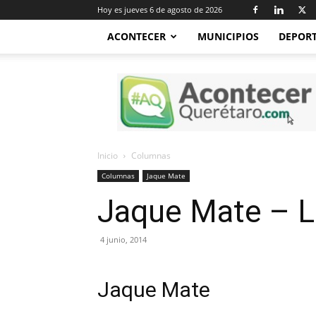
Hoy es jueves 6 de agosto de 2026
ACONTECER
MUNICIPIOS
DEPOR
Acontecer
Querétaro
Inicio
Columnas
Columnas
Jaque Mate
Jaque Mate – L
4 junio, 2014
Jaque Mate