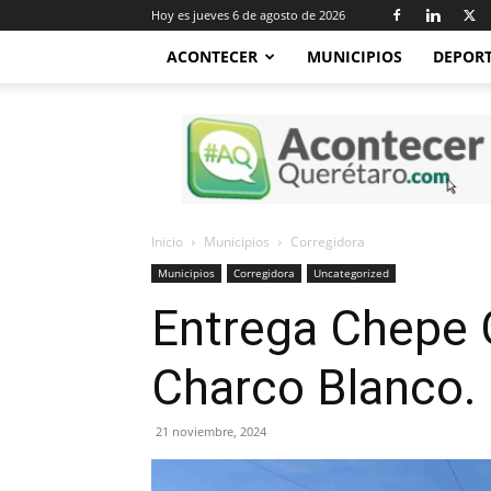
Hoy es jueves 6 de agosto de 2026
ACONTECER
MUNICIPIOS
DEPOR
Acontecer
Querétaro
Inicio
Municipios
Corregidora
Municipios
Corregidora
Uncategorized
Entrega Chepe G
Charco Blanco.
21 noviembre, 2024