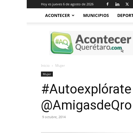
Hoy es jueves 6 de agosto de 2026
ACONTECER
MUNICIPIOS
DEPOR
Acontecer
Querétaro
Inicio
Mujer
Mujer
#Autoexplórate 
@AmigasdeQro 
9 octubre, 2014