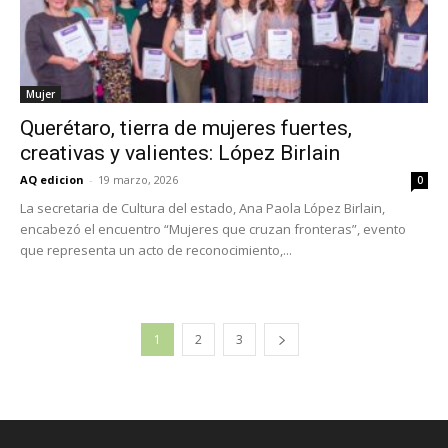
Mujer
Querétaro, tierra de mujeres fuertes,
creativas y valientes: López Birlain
AQ edicion
-
19 marzo, 2026
0
La secretaria de Cultura del estado, Ana Paola López Birlain,
encabezó el encuentro “Mujeres que cruzan fronteras”, evento
que representa un acto de reconocimiento,...
1
2
3