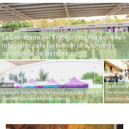
MUJER
La Secretaria del Trabajo impulsa acciones
integrales para fortalecer la autonomía
económica de las mujeres
MUJER
La Secretar
MUJER
Inaugura Sonia Rocha la Fase Estatal del Torneo
personas t
Nacional Mundial Mujeres Libres
Ejecutivo d