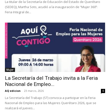
La titular de la Secretaría de Educación del Estado de Querétaro
(SEDEQ), Martha Soto, acudió a la inauguración de “Mujer 360º:
Feria Integral de...
Mujer
La Secretaría del Trabajo invita a la Feria
Nacional de Empleo...
AQ edicion
-
23 marzo, 2026
0
La Secretaría del Trabajo (ST) convoca a participar en la Feria
Nacional de Empleo para las Mujeres Querétaro 2026, que se
realizará el jueves...