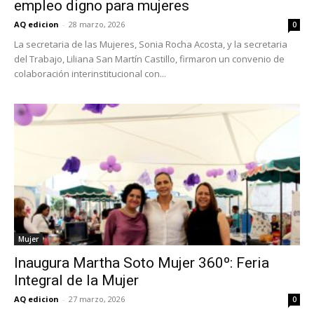
empleo digno para mujeres
AQ edicion
-
28 marzo, 2026
0
La secretaria de las Mujeres, Sonia Rocha Acosta, y la secretaria
del Trabajo, Liliana San Martín Castillo, firmaron un convenio de
colaboración interinstitucional con...
Mujer
Inaugura Martha Soto Mujer 360º: Feria
Integral de la Mujer
AQ edicion
-
27 marzo, 2026
0