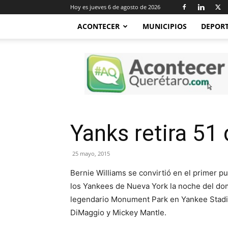
Hoy es jueves 6 de agosto de 2026
ACONTECER
MUNICIPIOS
DEPOR
Acontecer
Querétaro
Yanks retira 51
25 mayo, 2015
Bernie Williams se convirtió en el primer p
los Yankees de Nueva York la noche del dom
legendario Monument Park en Yankee Stadiu
DiMaggio y Mickey Mantle.