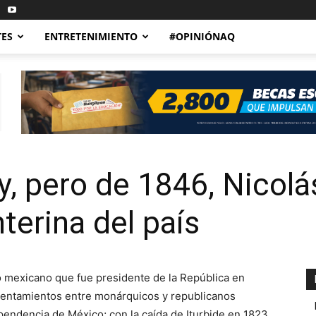
TES
ENTRETENIMIENTO
#OPINIÓNAQ
y, pero de 1846, Nicol
nterina del país
ico mexicano que fue presidente de la República en
frentamientos entre monárquicos y republicanos
pendencia de México; con la caída de Iturbide en 1823,