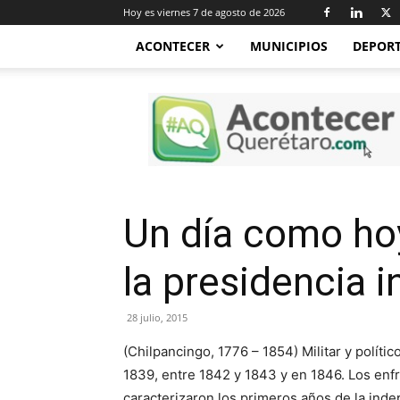
Hoy es viernes 7 de agosto de 2026
ACONTECER
MUNICIPIOS
DEPOR
Acontecer
Querétaro
Un día como ho
la presidencia i
28 julio, 2015
(Chilpancingo, 1776 – 1854) Militar y polít
1839, entre 1842 y 1843 y en 1846. Los en
caracterizaron los primeros años de la inde