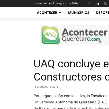
Hoy es viernes 7 de agosto de 2026
ACONTECER
MUNICIPIOS
DEPOR
Acontecer
Querétaro
UAQ concluye e
Constructores 
8 septiembre, 2015
Por segundo año consecutivo, la Facultad de
Universidad Autónoma de Querétaro (UAQ) r
de Paz, en el que participaron habitantes d