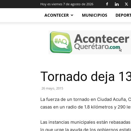
Hoy es viernes 7 de agosto de 2026
ACONTECER
MUNICIPIOS
DEPOR
Acontecer
Querétaro
Tornado deja 1
26 mayo, 2015
La fuerza de un tornado en Ciudad Acuña, 
casas en un radio de 1.8 kilómetros y 290 
Las instancias municipales están rebasadas 
lo que urge la ayuda de los gobiernos estata