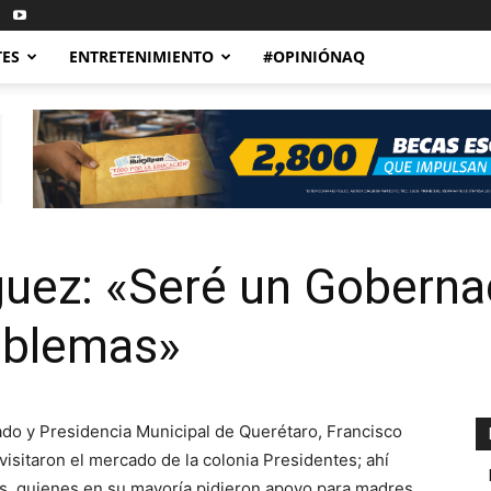
TES
ENTRETENIMIENTO
#OPINIÓNAQ
ez: «Seré un Goberna
oblemas»
ado y Presidencia Municipal de Querétaro, Francisco
isitaron el mercado de la colonia Presidentes; ahí
s, quienes en su mayoría pidieron apoyo para madres