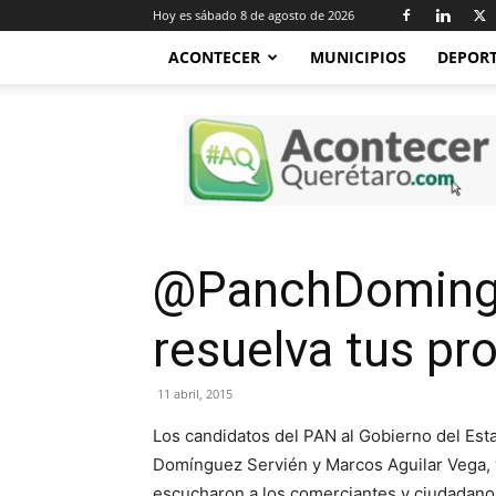
Hoy es sábado 8 de agosto de 2026
ACONTECER
MUNICIPIOS
DEPOR
Acontecer
Querétaro
@PanchDomingu
resuelva tus pr
11 abril, 2015
Los candidatos del PAN al Gobierno del Est
Domínguez Servién y Marcos Aguilar Vega, v
escucharon a los comerciantes y ciudadano