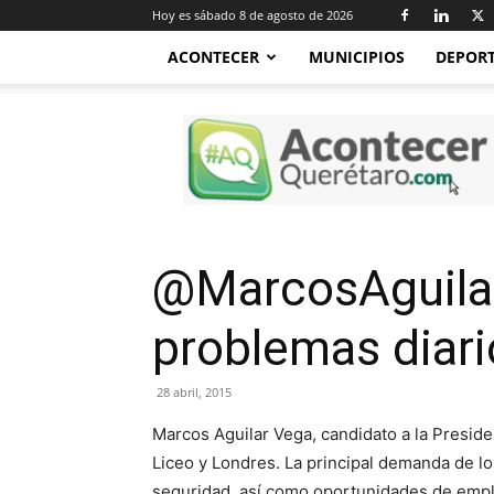
Hoy es sábado 8 de agosto de 2026
ACONTECER
MUNICIPIOS
DEPOR
Acontecer
Querétaro
@MarcosAguilar:
problemas diario
28 abril, 2015
Marcos Aguilar Vega, candidato a la Preside
Liceo y Londres. La principal demanda de l
seguridad, así como oportunidades de emp