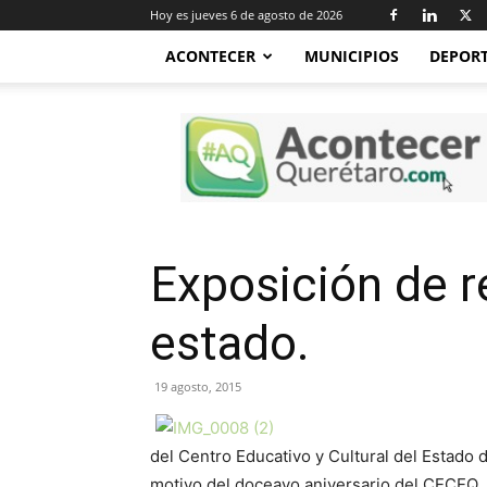
Hoy es jueves 6 de agosto de 2026
ACONTECER
MUNICIPIOS
DEPOR
Acontecer
Querétaro
Exposición de r
estado.
19 agosto, 2015
del Centro Educativo y Cultural del Estad
motivo del doceavo aniversario del CECEQ, 