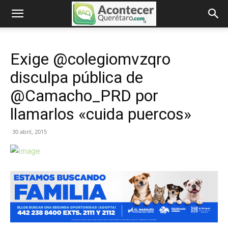
Exige @colegiomvzqro
disculpa pública de
@Camacho_PRD por
llamarlos «cuida puercos»
30 abril, 2015