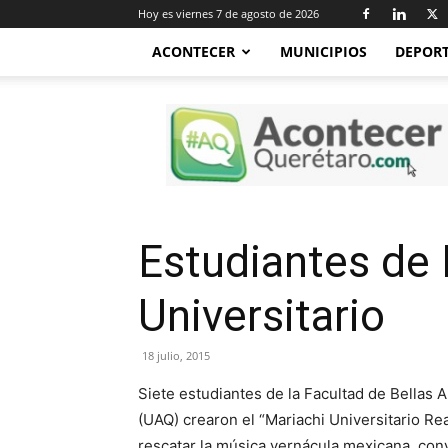
Hoy es viernes 7 de agosto de 2026
ACONTECER
MUNICIPIOS
DEPOR
Acontecer
Querétaro
Estudiantes de 
Universitario
18 julio, 2015
Siete estudiantes de la Facultad de Bellas
(UAQ) crearon el “Mariachi Universitario R
rescatar la música vernácula mexicana, conv