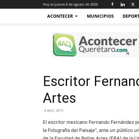
Hoy es jueves 6 de agosto de 2026
ACONTECER
MUNICIPIOS
DEPOR
Acontecer
Querétaro
Escritor Fernan
Artes
4 abril, 2015
El escritor mexicano Fernando Fernández pr
la Fotografía del Paisaje”, ante un público 
de la Facultad de Bellas Artes (FBA) de la