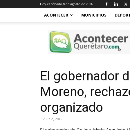
Hoy es sábado 8 de agosto de 2026
ACONTECER
MUNICIPIOS
DEPOR
Acontecer
Querétaro
El gobernador 
Moreno, rechazó
organizado
12 junio, 2015
El gobernador de Colima, Mario Anguiano Mo