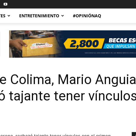
TES
ENTRETENIMIENTO
#OPINIÓNAQ
de Colima, Mario Angui
 tajante tener vínculo
reno, rechazó tajante tener vínculos con el crimen