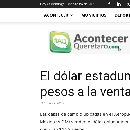
Hoy es domingo 9 de agosto de 2026
ACONTECER
MUNICIPIOS
DEPOR
Acontecer
Querétaro
El dólar estadu
pesos a la vent
27 marzo, 2015
Las casas de cambio ubicadas en el Aeropue
México (AICM) venden el dólar estadunidens
compran 14.32 pesos.