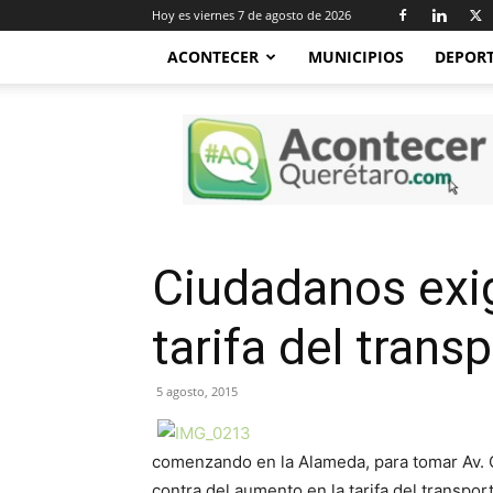
Hoy es viernes 7 de agosto de 2026
ACONTECER
MUNICIPIOS
DEPOR
Acontecer
Querétaro
Ciudadanos exig
tarifa del trans
5 agosto, 2015
comenzando en la Alameda, para tomar Av. Co
contra del aumento en la tarifa del transpo