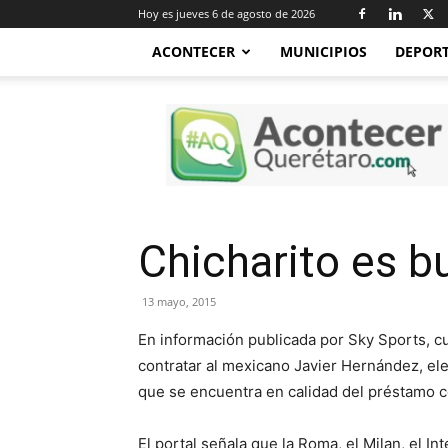
Hoy es jueves 6 de agosto de 2026
ACONTECER
MUNICIPIOS
DEPOR
Acontecer
Querétaro
Chicharito es b
13 mayo, 2015
En información publicada por Sky Sports, cua
contratar al mexicano Javier Hernández, el
que se encuentra en calidad del préstamo c
El portal señala que la Roma, el Milan, el In