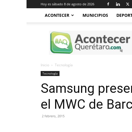
Hoy es sábado 8 de agosto de 2026
ACONTECER
MUNICIPIOS
DEPOR
Acontecer
Querétaro
Inicio
Tecnología
Tecnología
Samsung present
el MWC de Barc
2 febrero, 2015