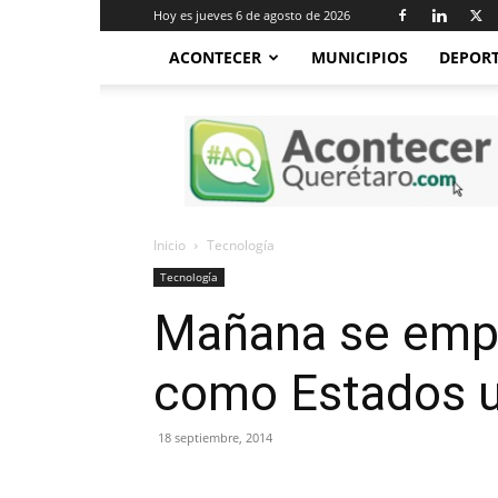
Hoy es jueves 6 de agosto de 2026
ACONTECER
MUNICIPIOS
DEPOR
Acontecer
Querétaro
Inicio
Tecnología
Tecnología
Mañana se empi
como Estados un
18 septiembre, 2014