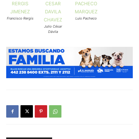
RERGIS
CESAR
PACHECO
JIMENEZ
DAVILA
MARQUEZ
Francisco Rergis
Luis Pacheco
CHAVEZ
Julio César
Dávila