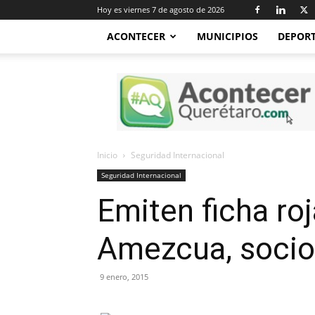
Hoy es viernes 7 de agosto de 2026
ACONTECER
MUNICIPIOS
DEPOR
Acontecer
Querétaro
Inicio
Seguridad Internacional
Seguridad Internacional
Emiten ficha roj
Amezcua, socio
9 enero, 2015