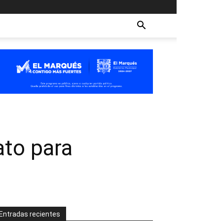
to para
Entradas recientes