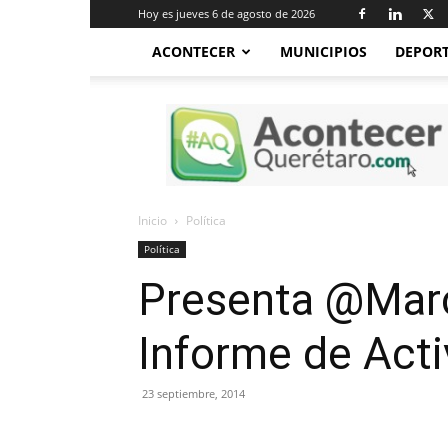
Hoy es jueves 6 de agosto de 2026
ACONTECER
MUNICIPIOS
DEPOR
Acontecer
Querétaro
Inicio
Política
Política
Presenta @Marc
Informe de Act
23 septiembre, 2014