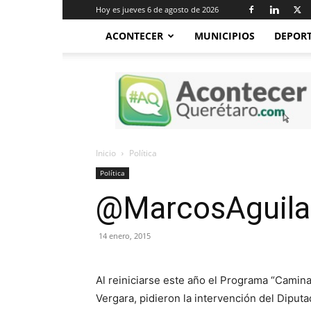
Hoy es jueves 6 de agosto de 2026
ACONTECER
MUNICIPIOS
DEPOR
Acontecer
Querétaro
Inicio
Política
Política
@MarcosAguilar
14 enero, 2015
Al reiniciarse este año el Programa “Camin
Vergara, pidieron la intervención del Diput