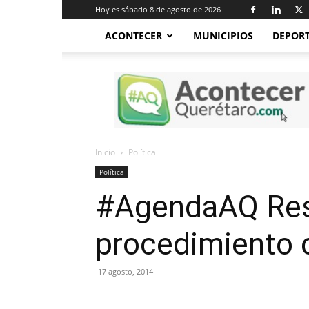
Hoy es sábado 8 de agosto de 2026
ACONTECER
MUNICIPIOS
DEPOR
Acontecer
Querétaro
Inicio
Política
Política
#AgendaAQ Res
procedimiento 
17 agosto, 2014