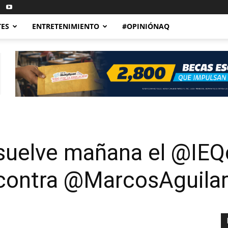
TES
ENTRETENIMIENTO
#OPINIÓNAQ
uelve mañana el @IEQ
contra @MarcosAguila