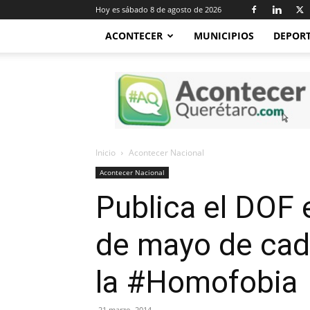
Hoy es sábado 8 de agosto de 2026
ACONTECER
MUNICIPIOS
DEPOR
Acontecer
Querétaro
Inicio
Acontecer Nacional
Acontecer Nacional
Publica el DOF e
de mayo de cada
la #Homofobia
21 marzo, 2014