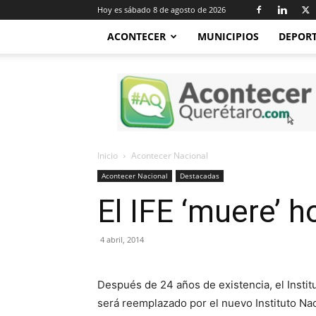
Hoy es sábado 8 de agosto de 2026
ACONTECER
MUNICIPIOS
DEPOR
Acontecer
Querétaro
Inicio
Acontecer Nacional
Acontecer Nacional
Destacadas
El IFE ‘muere’ h
4 abril, 2014
Después de 24 años de existencia, el Instit
será reemplazado por el nuevo Instituto Naci