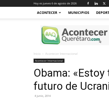
Hoy es jueves 6 de agosto de 2026
ACONTECER
MUNICIPIOS
DEPOR
Acontecer
Querétaro
Inicio
Acontecer Internacional
Acontecer Internacional
Obama: «Estoy 
futuro de Ucran
4 junio, 2014