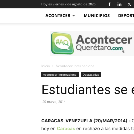
Hoy es viernes 7 de agosto de 2026
ACONTECER
MUNICIPIOS
DEPOR
Acontecer
Querétaro
Inicio
Acontecer Internacional
Acontecer Internacional
Destacadas
Estudiantes se 
20 marzo, 2014
CARACAS, VENEZUELA (20/MAR/2014).-
C
hoy en
Caracas
en rechazo a las medidas t