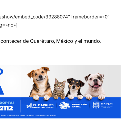
slideshow/embed_code/39288074″ frameborder=»0″
ng=»no»]
 acontecer de Querétaro, México y el mundo.