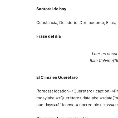
Santoral de hoy
Constancia
,
Desiderio
,
Dorimedonte
,
Elías
,
Frase del día
Leer es encont
Italo Calvino(1
El Clima en Querétaro
[forecast location=»Queretaro» caption=»P
todaylabel=»Querétaro» datelabel=»date(
numdays=»1″ iconset=»Incredible» class=»