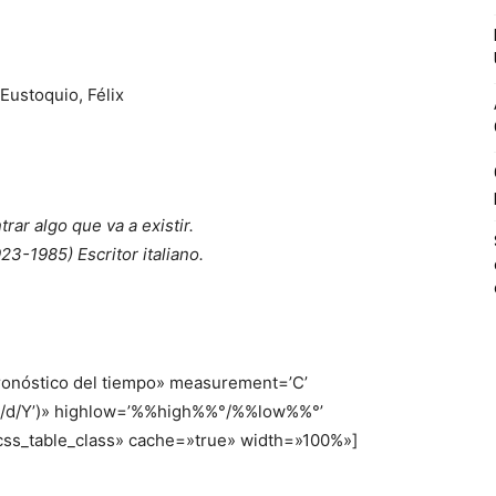
Eustoquio
,
Félix
rar algo que va a existir.
923-1985) Escritor italiano.
ronóstico del tiempo» measurement=’C’
‘m/d/Y’)» highlow=’%%high%%°/%%low%%°’
css_table_class» cache=»true» width=»100%»]