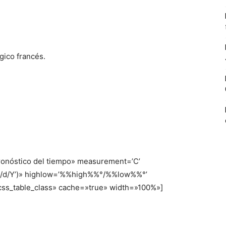
gico francés.
ronóstico del tiempo» measurement=’C’
‘m/d/Y’)» highlow=’%%high%%°/%%low%%°’
css_table_class» cache=»true» width=»100%»]