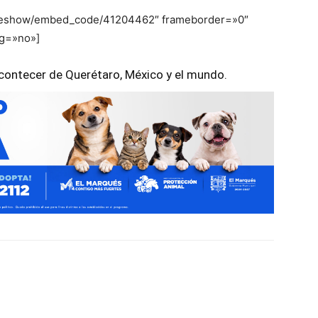
slideshow/embed_code/41204462″ frameborder=»0″
ng=»no»]
 acontecer de Querétaro, México y el mundo.