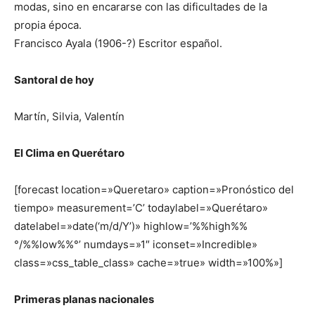
modas, sino en encararse con las dificultades de la
propia época.
Francisco Ayala (1906-?) Escritor español.
Santoral de hoy
Martín, Silvia, Valentín
El Clima en Querétaro
[forecast location=»Queretaro» caption=»Pronóstico del
tiempo» measurement=’C’ todaylabel=»Querétaro»
datelabel=»date(‘m/d/Y’)» highlow=’%%high%%
°/%%low%%°’ numdays=»1″ iconset=»Incredible»
class=»css_table_class» cache=»true» width=»100%»]
Primeras planas nacionales