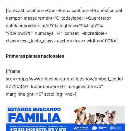
[forecast location=»Queretaro» caption=»Pronóstico del
tiempo» measurement=’C’ todaylabel=»Querétaro»
datelabel=»date(‘m/d/Y’)» highlow=’%%high%%
°/%%low%%°’ numdays=»1″ iconset=»Incredible»
class=»css_table_class» cache=»true» width=»100%»]
Primeras planas nacionales
[iframe
src=»http://www.slideshare.net/slideshow/embed_code/
37720346″ frameborder=»0″ marginwidth=»0″
marginheight=»0″ scrolling=»no»]