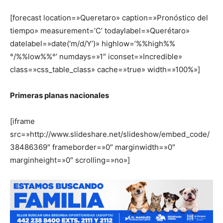
[forecast location=»Queretaro» caption=»Pronóstico del
tiempo» measurement=’C’ todaylabel=»Querétaro»
datelabel=»date(‘m/d/Y’)» highlow=’%%high%%
°/%%low%%°’ numdays=»1″ iconset=»Incredible»
class=»css_table_class» cache=»true» width=»100%»]
Primeras planas nacionales
[iframe
src=»http://www.slideshare.net/slideshow/embed_code/
38486369″ frameborder=»0″ marginwidth=»0″
marginheight=»0″ scrolling=»no»]