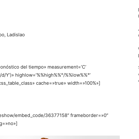
po
,
Ladislao
ronóstico del tiempo» measurement=’C’
‘m/d/Y’)» highlow=’%%high%%°/%%low%%°’
css_table_class» cache=»true» width=»100%»]
slideshow/embed_code/36377158″ frameborder=»0″
ng=»no»]