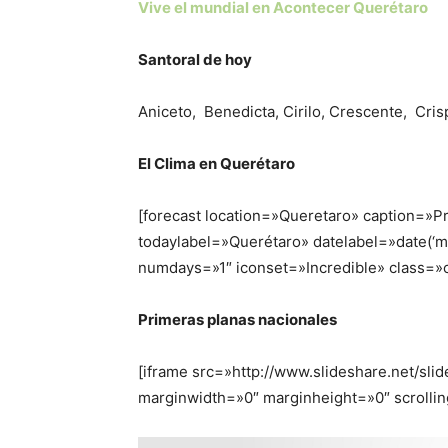
Vive el mundial en Acontecer Querétaro
Santoral de hoy
Aniceto
,
Benedicta
,
Cirilo
,
Crescente
,
Cris
El Clima en Querétaro
[forecast location=»Queretaro» caption=»P
todaylabel=»Querétaro» datelabel=»date(
numdays=»1″ iconset=»Incredible» class=»
Primeras planas nacionales
[iframe src=»http://www.slideshare.net/
marginwidth=»0″ marginheight=»0″ scrolli