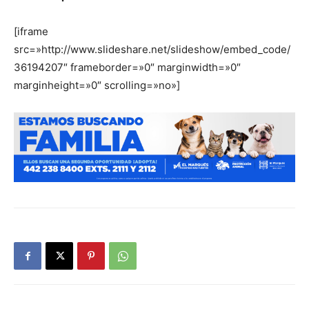
[iframe
src=»http://www.slideshare.net/slideshow/embed_code/
36194207″ frameborder=»0″ marginwidth=»0″
marginheight=»0″ scrolling=»no»]