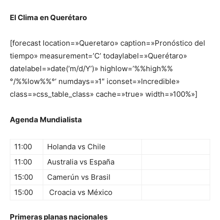
El Clima en Querétaro
[forecast location=»Queretaro» caption=»Pronóstico del
tiempo» measurement=’C’ todaylabel=»Querétaro»
datelabel=»date(‘m/d/Y’)» highlow=’%%high%%
°/%%low%%°’ numdays=»1″ iconset=»Incredible»
class=»css_table_class» cache=»true» width=»100%»]
Agenda Mundialista
11:00
Holanda vs Chile
11:00
Australia vs España
15:00
Camerún vs Brasil
15:00
Croacia vs México
Primeras planas nacionales