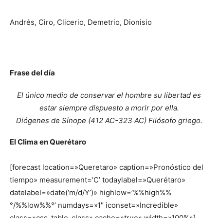
Andrés
,
Ciro
,
Clicerio
,
Demetrio
,
Dionisio
Frase del día
El único medio de conservar el hombre su libertad es
estar siempre dispuesto a morir por ella.
Diógenes de Sínope (412 AC-323 AC) Filósofo griego.
El Clima en Querétaro
[forecast location=»Queretaro» caption=»Pronóstico del
tiempo» measurement=’C’ todaylabel=»Querétaro»
datelabel=»date(‘m/d/Y’)» highlow=’%%high%%
°/%%low%%°’ numdays=»1″ iconset=»Incredible»
class=»css_table_class» cache=»true» width=»100%»]