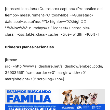
[forecast location=»Queretaro» caption=»Pronóstico del
tiempo» measurement=’C’ todaylabel=»Querétaro»
datelabel=»date(‘m/d/Y’)» highlow=’%%high%%
°/%%low%%°’ numdays=»1″ iconset=»Incredible»
class=»css_table_class» cache=»true» width=»100%»]
Primeras planas nacionales
[iframe
src=»http://www.slideshare.net/slideshow/embed_code/
36903658″ frameborder=»0″ marginwidth=»0″
marginheight=»0″ scrolling=»no»]