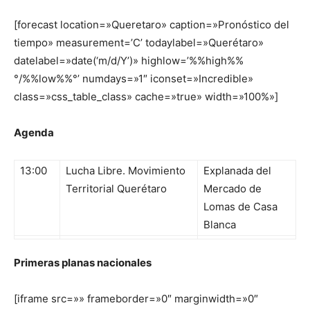
[forecast location=»Queretaro» caption=»Pronóstico del
tiempo» measurement=’C’ todaylabel=»Querétaro»
datelabel=»date(‘m/d/Y’)» highlow=’%%high%%
°/%%low%%°’ numdays=»1″ iconset=»Incredible»
class=»css_table_class» cache=»true» width=»100%»]
Agenda
13:00
Lucha Libre. Movimiento
Explanada del
Territorial Querétaro
Mercado de
Lomas de Casa
Blanca
Primeras planas nacionales
[iframe src=»» frameborder=»0″ marginwidth=»0″