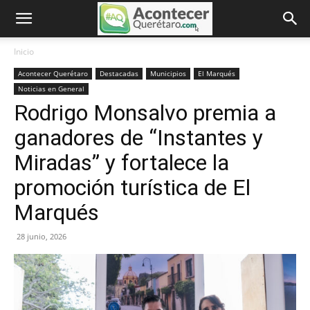
Inicio
Acontecer Querétaro
Destacadas
Municipios
El Marqués
Noticias en General
Rodrigo Monsalvo premia a
ganadores de “Instantes y
Miradas” y fortalece la
promoción turística de El
Marqués
28 junio, 2026