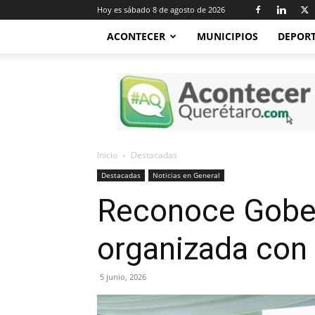
Hoy es sábado 8 de agosto de 2026
ACONTECER
MUNICIPIOS
DEPOR
Acontecer
Querétaro
Inicio
Destacadas
Destacadas
Noticias en General
Reconoce Gober
organizada con 
5 junio, 2026